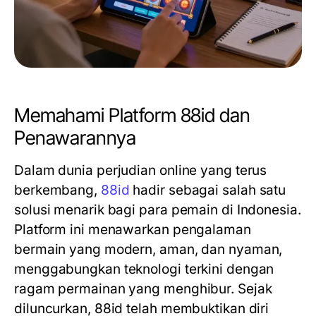
Memahami Platform 88id dan
Penawarannya
Dalam dunia perjudian online yang terus
berkembang,
88id
hadir sebagai salah satu
solusi menarik bagi para pemain di Indonesia.
Platform ini menawarkan pengalaman
bermain yang modern, aman, dan nyaman,
menggabungkan teknologi terkini dengan
ragam permainan yang menghibur. Sejak
diluncurkan, 88id telah membuktikan diri