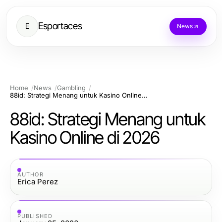
Esportaces
E
News
Home
News
Gambling
88id: Strategi Menang untuk Kasino Online di 2026
88id: Strategi Menang untuk
Kasino Online di 2026
AUTHOR
Erica Perez
PUBLISHED