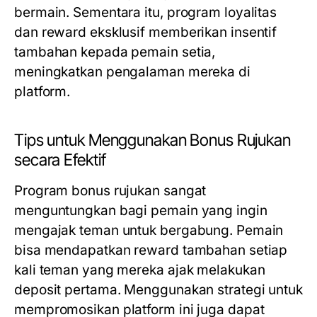
bermain. Sementara itu, program loyalitas
dan reward eksklusif memberikan insentif
tambahan kepada pemain setia,
meningkatkan pengalaman mereka di
platform.
Tips untuk Menggunakan Bonus Rujukan
secara Efektif
Program bonus rujukan sangat
menguntungkan bagi pemain yang ingin
mengajak teman untuk bergabung. Pemain
bisa mendapatkan reward tambahan setiap
kali teman yang mereka ajak melakukan
deposit pertama. Menggunakan strategi untuk
mempromosikan platform ini juga dapat