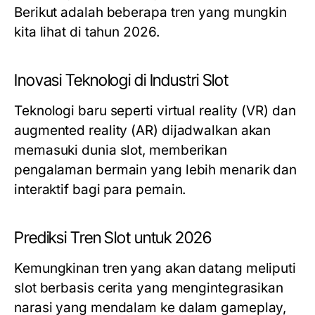
Berikut adalah beberapa tren yang mungkin
kita lihat di tahun 2026.
Inovasi Teknologi di Industri Slot
Teknologi baru seperti virtual reality (VR) dan
augmented reality (AR) dijadwalkan akan
memasuki dunia slot, memberikan
pengalaman bermain yang lebih menarik dan
interaktif bagi para pemain.
Prediksi Tren Slot untuk 2026
Kemungkinan tren yang akan datang meliputi
slot berbasis cerita yang mengintegrasikan
narasi yang mendalam ke dalam gameplay,