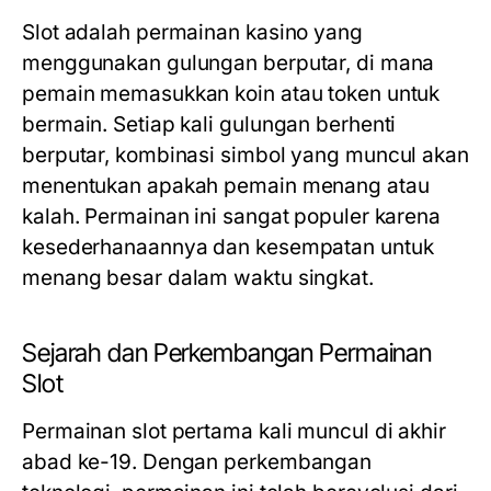
Slot adalah permainan kasino yang
menggunakan gulungan berputar, di mana
pemain memasukkan koin atau token untuk
bermain. Setiap kali gulungan berhenti
berputar, kombinasi simbol yang muncul akan
menentukan apakah pemain menang atau
kalah. Permainan ini sangat populer karena
kesederhanaannya dan kesempatan untuk
menang besar dalam waktu singkat.
Sejarah dan Perkembangan Permainan
Slot
Permainan slot pertama kali muncul di akhir
abad ke-19. Dengan perkembangan