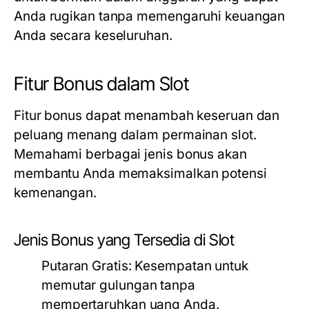
Anda rugikan tanpa memengaruhi keuangan
Anda secara keseluruhan.
Fitur Bonus dalam Slot
Fitur bonus dapat menambah keseruan dan
peluang menang dalam permainan slot.
Memahami berbagai jenis bonus akan
membantu Anda memaksimalkan potensi
kemenangan.
Jenis Bonus yang Tersedia di Slot
Putaran Gratis:
Kesempatan untuk
memutar gulungan tanpa
mempertaruhkan uang Anda.