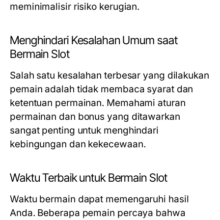
meminimalisir risiko kerugian.
Menghindari Kesalahan Umum saat
Bermain Slot
Salah satu kesalahan terbesar yang dilakukan
pemain adalah tidak membaca syarat dan
ketentuan permainan. Memahami aturan
permainan dan bonus yang ditawarkan
sangat penting untuk menghindari
kebingungan dan kekecewaan.
Waktu Terbaik untuk Bermain Slot
Waktu bermain dapat memengaruhi hasil
Anda. Beberapa pemain percaya bahwa