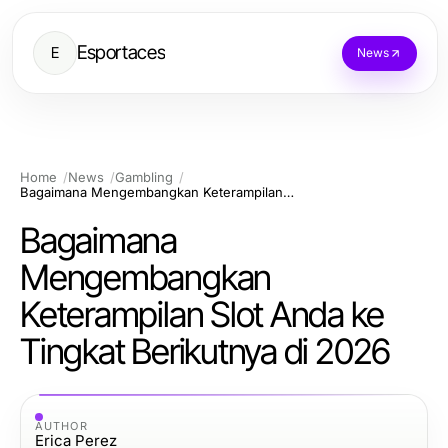
Esportaces
E
News
Home
News
Gambling
Bagaimana Mengembangkan Keterampilan Slot Anda ke Tingkat Berikutnya di 2026
Bagaimana
Mengembangkan
Keterampilan Slot Anda ke
Tingkat Berikutnya di 2026
AUTHOR
Erica Perez