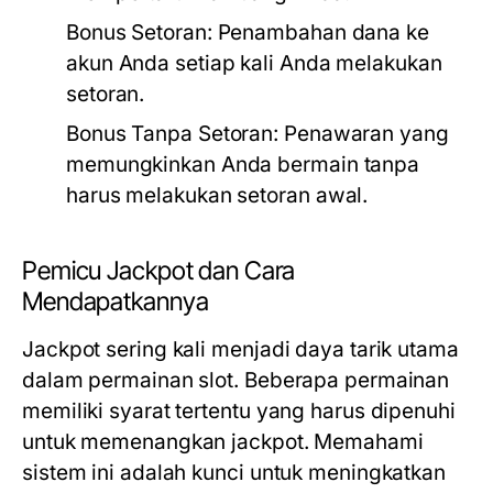
Bonus Setoran:
Penambahan dana ke
akun Anda setiap kali Anda melakukan
setoran.
Bonus Tanpa Setoran:
Penawaran yang
memungkinkan Anda bermain tanpa
harus melakukan setoran awal.
Pemicu Jackpot dan Cara
Mendapatkannya
Jackpot sering kali menjadi daya tarik utama
dalam permainan slot. Beberapa permainan
memiliki syarat tertentu yang harus dipenuhi
untuk memenangkan jackpot. Memahami
sistem ini adalah kunci untuk meningkatkan