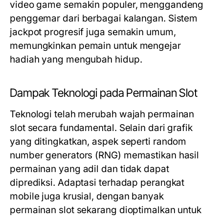
video game semakin populer, menggandeng
penggemar dari berbagai kalangan. Sistem
jackpot progresif juga semakin umum,
memungkinkan pemain untuk mengejar
hadiah yang mengubah hidup.
Dampak Teknologi pada Permainan Slot
Teknologi telah merubah wajah permainan
slot secara fundamental. Selain dari grafik
yang ditingkatkan, aspek seperti
random
number generators (RNG)
memastikan hasil
permainan yang adil dan tidak dapat
diprediksi. Adaptasi terhadap perangkat
mobile juga krusial, dengan banyak
permainan slot sekarang dioptimalkan untuk