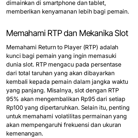
dimainkan di smartphone dan tablet,
memberikan kenyamanan lebih bagi pemain.
Memahami RTP dan Mekanika Slot
Memahami Return to Player (RTP) adalah
kunci bagi pemain yang ingin memasuki
dunia slot. RTP mengacu pada persentase
dari total taruhan yang akan dibayarkan
kembali kepada pemain dalam jangka waktu
yang panjang. Misalnya, slot dengan RTP
95% akan mengembalikan Rp95 dari setiap
Rp100 yang dipertaruhkan. Selain itu, penting
untuk memahami volatilitas permainan yang
akan mempengaruhi frekuensi dan ukuran
kemenangan.