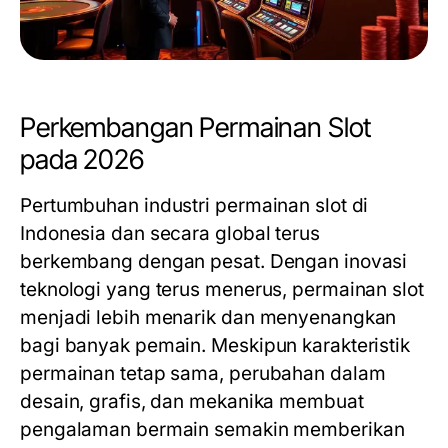
Perkembangan Permainan Slot
pada 2026
Pertumbuhan industri permainan slot di
Indonesia dan secara global terus
berkembang dengan pesat. Dengan inovasi
teknologi yang terus menerus, permainan slot
menjadi lebih menarik dan menyenangkan
bagi banyak pemain. Meskipun karakteristik
permainan tetap sama, perubahan dalam
desain, grafis, dan mekanika membuat
pengalaman bermain semakin memberikan