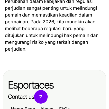
Perubahan dalam kebijakan dan regulasi
perjudian sangat penting untuk melindungi
pemain dan memastikan keadilan dalam
permainan. Pada 2026, kita mungkin akan
melihat beberapa regulasi baru yang
ditujukan untuk melindungi hak pemain dan
mengurangi risiko yang terkait dengan
perjudian.
Esportaces
Contact us
Home Page
News
FAQs