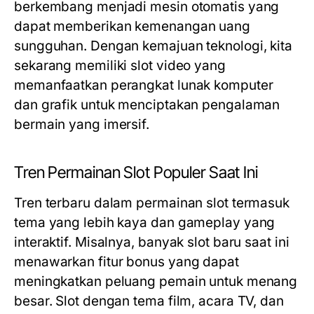
berkembang menjadi mesin otomatis yang
dapat memberikan kemenangan uang
sungguhan. Dengan kemajuan teknologi, kita
sekarang memiliki slot video yang
memanfaatkan perangkat lunak komputer
dan grafik untuk menciptakan pengalaman
bermain yang imersif.
Tren Permainan Slot Populer Saat Ini
Tren terbaru dalam permainan slot termasuk
tema yang lebih kaya dan gameplay yang
interaktif. Misalnya, banyak slot baru saat ini
menawarkan fitur bonus yang dapat
meningkatkan peluang pemain untuk menang
besar. Slot dengan tema film, acara TV, dan