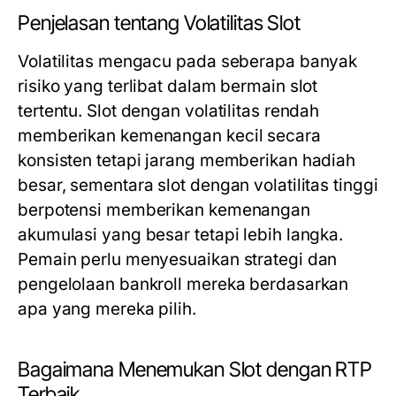
Penjelasan tentang Volatilitas Slot
Volatilitas mengacu pada seberapa banyak
risiko yang terlibat dalam bermain slot
tertentu. Slot dengan volatilitas rendah
memberikan kemenangan kecil secara
konsisten tetapi jarang memberikan hadiah
besar, sementara slot dengan volatilitas tinggi
berpotensi memberikan kemenangan
akumulasi yang besar tetapi lebih langka.
Pemain perlu menyesuaikan strategi dan
pengelolaan bankroll mereka berdasarkan
apa yang mereka pilih.
Bagaimana Menemukan Slot dengan RTP
Terbaik