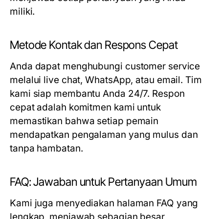
miliki.
Metode Kontak dan Respons Cepat
Anda dapat menghubungi customer service
melalui live chat, WhatsApp, atau email. Tim
kami siap membantu Anda 24/7. Respon
cepat adalah komitmen kami untuk
memastikan bahwa setiap pemain
mendapatkan pengalaman yang mulus dan
tanpa hambatan.
FAQ: Jawaban untuk Pertanyaan Umum
Kami juga menyediakan halaman FAQ yang
lengkap, menjawab sebagian besar