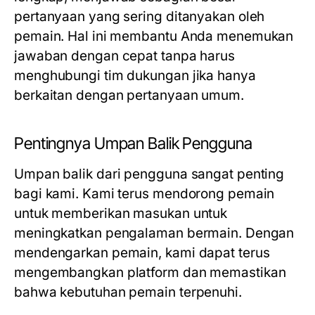
pertanyaan yang sering ditanyakan oleh
pemain. Hal ini membantu Anda menemukan
jawaban dengan cepat tanpa harus
menghubungi tim dukungan jika hanya
berkaitan dengan pertanyaan umum.
Pentingnya Umpan Balik Pengguna
Umpan balik dari pengguna sangat penting
bagi kami. Kami terus mendorong pemain
untuk memberikan masukan untuk
meningkatkan pengalaman bermain. Dengan
mendengarkan pemain, kami dapat terus
mengembangkan platform dan memastikan
bahwa kebutuhan pemain terpenuhi.