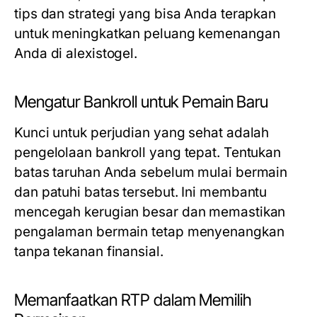
tips dan strategi yang bisa Anda terapkan
untuk meningkatkan peluang kemenangan
Anda di alexistogel.
Mengatur Bankroll untuk Pemain Baru
Kunci untuk perjudian yang sehat adalah
pengelolaan bankroll yang tepat. Tentukan
batas taruhan Anda sebelum mulai bermain
dan patuhi batas tersebut. Ini membantu
mencegah kerugian besar dan memastikan
pengalaman bermain tetap menyenangkan
tanpa tekanan finansial.
Memanfaatkan RTP dalam Memilih