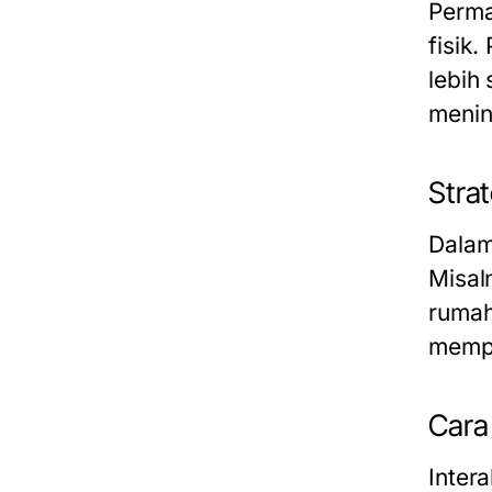
Perma
fisik
lebih
menin
Stra
Dalam
Misal
rumah
mempe
Cara 
Inter