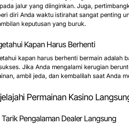
 pada jalur yang diinginkan. Juga, pertimban
ri diri Anda waktu istirahat sangat penting u
mbilan keputusan yang buruk.
etahui Kapan Harus Berhenti
tahui kapan harus berhenti bermain adalah bag
sukses. Jika Anda mengalami kerugian berunt
inan, ambil jeda, dan kembalilah saat Anda m
elajahi Permainan Kasino Langsun
 Tarik Pengalaman Dealer Langsung