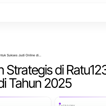
Teknik Kemenangan Strategis di Ratu123 untuk Sukses Judi Online di Tahun 2025
Strategis di Ratu12
 di Tahun 2025
CATEGORY