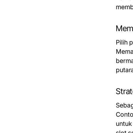
membe
Memi
Pilih
Memah
berma
putar
Stra
Sebag
Conto
untuk
slot 