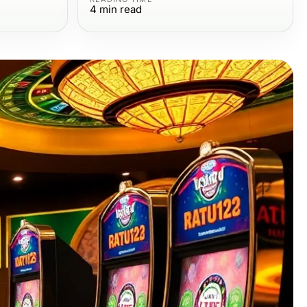
4
min read