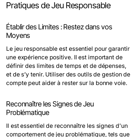
Pratiques de Jeu Responsable
Établir des Limites : Restez dans vos
Moyens
Le jeu responsable est essentiel pour garantir
une expérience positive. Il est important de
définir des limites de temps et de dépenses,
et de s’y tenir. Utiliser des outils de gestion de
compte peut aider à rester sur la bonne voie.
Reconnaître les Signes de Jeu
Problématique
Il est essentiel de reconnaître les signes d'un
comportement de jeu problématique, tels que