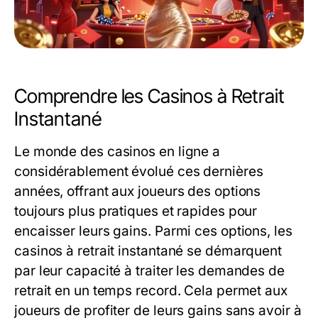
Comprendre les Casinos à Retrait
Instantané
Le monde des casinos en ligne a
considérablement évolué ces dernières
années, offrant aux joueurs des options
toujours plus pratiques et rapides pour
encaisser leurs gains. Parmi ces options, les
casinos à retrait instantané se démarquent
par leur capacité à traiter les demandes de
retrait en un temps record. Cela permet aux
joueurs de profiter de leurs gains sans avoir à