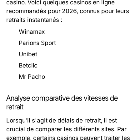
casino. Voici quelques casinos en ligne
recommandés pour 2026, connus pour leurs
retraits instantanés :
Winamax
Parions Sport
Unibet
Betclic
Mr Pacho
Analyse comparative des vitesses de
retrait
Lorsqu'il s'agit de délais de retrait, il est
crucial de comparer les différents sites. Par
exemple, certains casinos peuvent traiter les