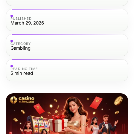
PUBLISHED
March 29, 2026
CATEGORY
Gambling
READING TIME
5
min read