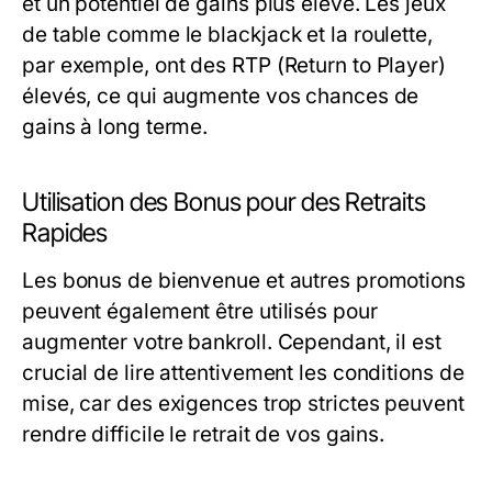
et un potentiel de gains plus élevé. Les jeux
de table comme le blackjack et la roulette,
par exemple, ont des RTP (Return to Player)
élevés, ce qui augmente vos chances de
gains à long terme.
Utilisation des Bonus pour des Retraits
Rapides
Les bonus de bienvenue et autres promotions
peuvent également être utilisés pour
augmenter votre bankroll. Cependant, il est
crucial de lire attentivement les conditions de
mise, car des exigences trop strictes peuvent
rendre difficile le retrait de vos gains.