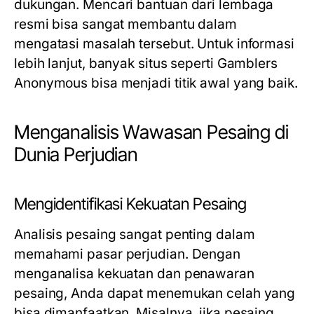
dukungan. Mencari bantuan dari lembaga
resmi bisa sangat membantu dalam
mengatasi masalah tersebut. Untuk informasi
lebih lanjut, banyak situs seperti Gamblers
Anonymous bisa menjadi titik awal yang baik.
Menganalisis Wawasan Pesaing di
Dunia Perjudian
Mengidentifikasi Kekuatan Pesaing
Analisis pesaing sangat penting dalam
memahami pasar perjudian. Dengan
menganalisa kekuatan dan penawaran
pesaing, Anda dapat menemukan celah yang
bisa dimanfaatkan. Misalnya, jika pesaing