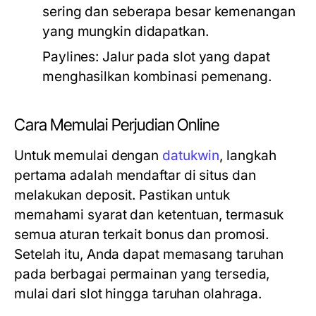
sering dan seberapa besar kemenangan
yang mungkin didapatkan.
Paylines
: Jalur pada slot yang dapat
menghasilkan kombinasi pemenang.
Cara Memulai Perjudian Online
Untuk memulai dengan
datukwin
, langkah
pertama adalah mendaftar di situs dan
melakukan deposit. Pastikan untuk
memahami syarat dan ketentuan, termasuk
semua aturan terkait bonus dan promosi.
Setelah itu, Anda dapat memasang taruhan
pada berbagai permainan yang tersedia,
mulai dari slot hingga taruhan olahraga.