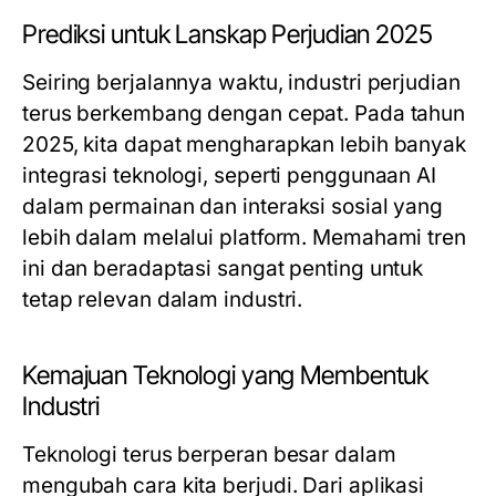
Prediksi untuk Lanskap Perjudian 2025
Seiring berjalannya waktu, industri perjudian
terus berkembang dengan cepat. Pada tahun
2025, kita dapat mengharapkan lebih banyak
integrasi teknologi, seperti penggunaan AI
dalam permainan dan interaksi sosial yang
lebih dalam melalui platform. Memahami tren
ini dan beradaptasi sangat penting untuk
tetap relevan dalam industri.
Kemajuan Teknologi yang Membentuk
Industri
Teknologi terus berperan besar dalam
mengubah cara kita berjudi. Dari aplikasi