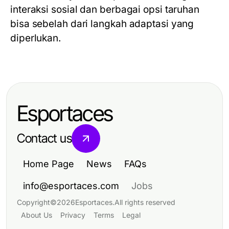
interaksi sosial dan berbagai opsi taruhan
bisa sebelah dari langkah adaptasi yang
diperlukan.
Esportaces
Contact us
Home Page
News
FAQs
info@esportaces.com
Jobs
Copyright
©
2026
Esportaces
.
All rights reserved
About Us
Privacy
Terms
Legal