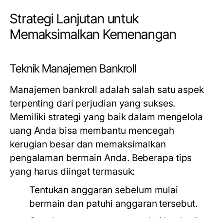
Strategi Lanjutan untuk
Memaksimalkan Kemenangan
Teknik Manajemen Bankroll
Manajemen bankroll adalah salah satu aspek
terpenting dari perjudian yang sukses.
Memiliki strategi yang baik dalam mengelola
uang Anda bisa membantu mencegah
kerugian besar dan memaksimalkan
pengalaman bermain Anda. Beberapa tips
yang harus diingat termasuk:
Tentukan anggaran sebelum mulai
bermain dan patuhi anggaran tersebut.