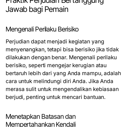
Praktik Perjudian Bertanggung
Jawab bagi Pemain
Mengenali Perilaku Berisiko
Perjudian dapat menjadi kegiatan yang
menyenangkan, tetapi bisa berisiko jika tidak
dilakukan dengan benar. Mengenali perilaku
berisiko, seperti mengejar kerugian atau
bertaruh lebih dari yang Anda mampu, adalah
cara untuk melindungi diri Anda. Jika Anda
merasa sulit untuk mengendalikan kebiasaan
berjudi, penting untuk mencari bantuan.
Menetapkan Batasan dan
Mempertahankan Kendali