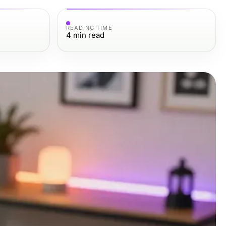
READING TIME
4
min read