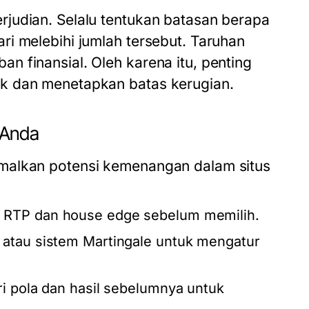
judian. Selalu tentukan batasan berapa
ri melebihi jumlah tersebut. Taruhan
n finansial. Oleh karena itu, penting
ak dan menetapkan batas kerugian.
 Anda
imalkan potensi kemenangan dalam situs
RTP dan house edge sebelum memilih.
 atau sistem Martingale untuk mengatur
i pola dan hasil sebelumnya untuk