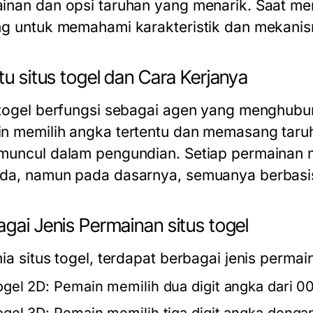
inan dan opsi taruhan yang menarik. Saat me
ng untuk memahami karakteristik dan mekanis
tu situs togel dan Cara Kerjanya
 togel berfungsi sebagai agen yang menghub
n memilih angka tertentu dan memasang taru
muncul dalam pengundian. Setiap permainan me
da, namun pada dasarnya, semuanya berbasis 
gai Jenis Permainan situs togel
nia situs togel, terdapat berbagai jenis perma
ogel 2D:
Pemain memilih dua digit angka dari 00