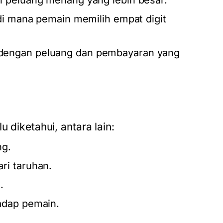
n peluang menang yang lebih besar.
 di mana pemain memilih empat digit
 dengan peluang dan pembayaran yang
u diketahui, antara lain:
ng.
ri taruhan.
.
hadap pemain.