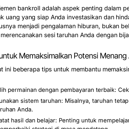
emen bankroll adalah aspek penting dalam per
k uang yang siap Anda investasikan dan hinda
usnya menjadi pengalaman hiburan, bukan beba
 merencanakan sesi taruhan Anda dengan bij
 untuk Memaksimalkan Potensi Menang
ut ini beberapa tips untuk membantu memaks
ilih permainan dengan pembayaran terbaik:
Cek 
unakan sistem taruhan:
Misalnya, taruhan tetap
aruhan Anda.
tat hasil dan belajar:
Penting untuk mempelajar