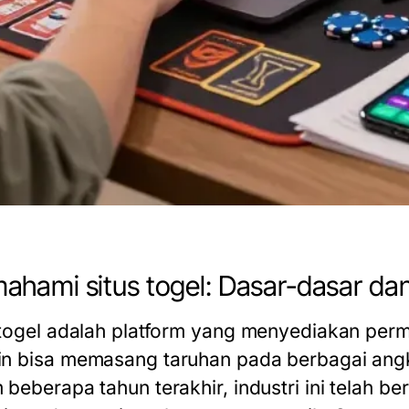
hami situs togel: Dasar-dasar dan
 togel adalah platform yang menyediakan perm
n bisa memasang taruhan pada berbagai an
 beberapa tahun terakhir, industri ini telah 