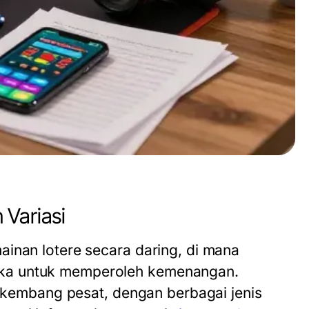
 Variasi
ainan lotere secara daring, di mana
gka untuk memperoleh kemenangan.
berkembang pesat, dengan berbagai jenis