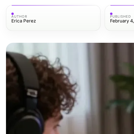
AUTHOR
PUBLISHED
Erica Perez
February 4