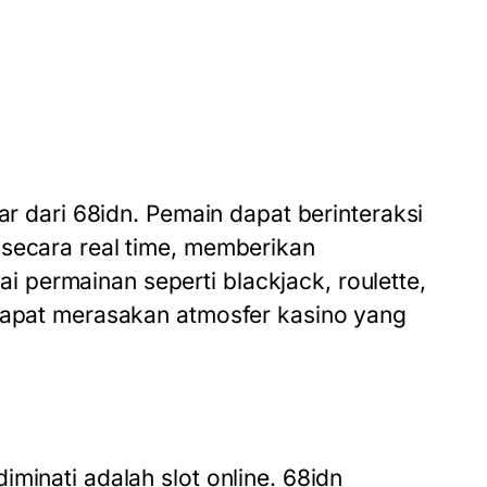
sar dari 68idn. Pemain dapat berinteraksi
 secara real time, memberikan
permainan seperti blackjack, roulette,
 dapat merasakan atmosfer kasino yang
minati adalah slot online. 68idn