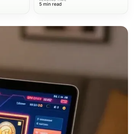
5
min read