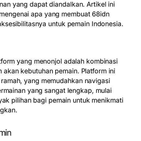
n yang dapat diandalkan. Artikel ini
 mengenai apa yang membuat 68idn
ksesibilitasnya untuk pemain Indonesia.
atform yang menonjol adalah kombinasi
akan kebutuhan pemain. Platform ini
n ramah, yang memudahkan navigasi
permainan yang sangat lengkap, mulai
nyak pilihan bagi pemain untuk menikmati
gkan.
min