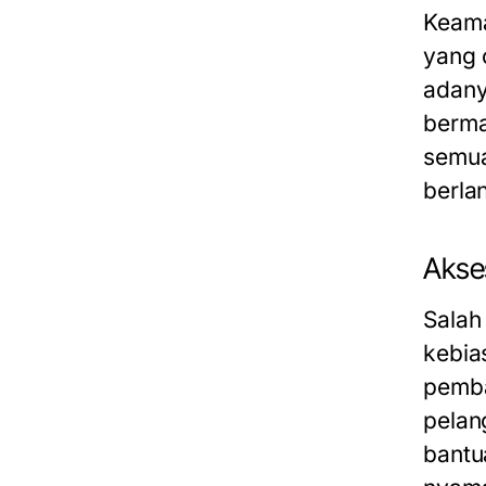
Keama
yang 
adany
berma
semua
berla
Akses
Salah
kebia
pemba
pelan
bantu