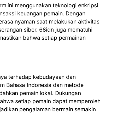
orm ini menggunakan teknologi enkripsi
ransaksi keuangan pemain. Dengan
erasa nyaman saat melakukan aktivitas
serangan siber. 68idn juga mematuhi
emastikan bahwa setiap permainan
sinya terhadap kebudayaan dan
am Bahasa Indonesia dan metode
udahkan pemain lokal. Dukungan
bahwa setiap pemain dapat memperoleh
jadikan pengalaman bermain semakin