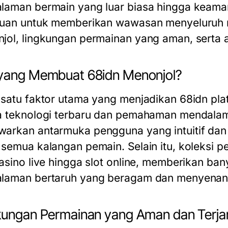
laman bermain yang luar biasa hingga keamana
juan untuk memberikan wawasan menyeluruh
jol, lingkungan permainan yang aman, serta a
yang Membuat 68idn Menonjol?
 satu faktor utama yang menjadikan 68idn pl
a teknologi terbaru dan pemahaman mendalam 
arkan antarmuka pengguna yang intuitif da
 semua kalangan pemain. Selain itu, koleksi 
kasino live hingga slot online, memberikan ba
laman bertaruh yang beragam dan menyenan
kungan Permainan yang Aman dan Terja